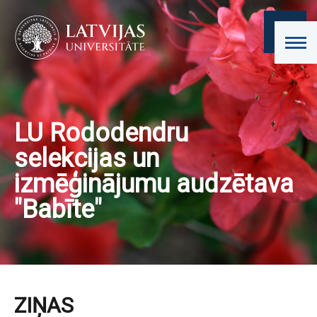
LU Rododendru
selekcijas un
izmēģinājumu audzētava
"Babīte"
ZIŅAS