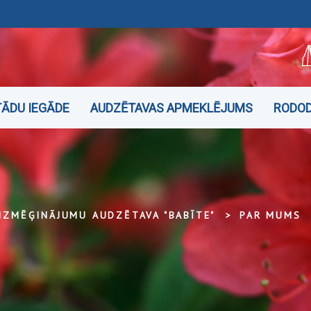
ĀDU IEGĀDE
AUDZĒTAVAS APMEKLĒJUMS
RODOD
IZMĒĢINĀJUMU AUDZĒTAVA "BABĪTE"
PAR MUMS