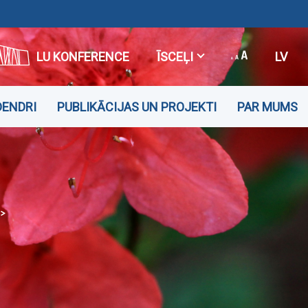
LU KONFERENCE
ĪSCEĻI
LV
ENDRI
PUBLIKĀCIJAS UN PROJEKTI
PAR MUMS
ZIŅAS