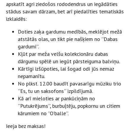
apskatīt agri ziedošos rododendrus un iegādāties
stādus savam dārzam, bet arī piedalīties tematiskās
izklaidēs:
Doties zaķa gardumu medībās, meklējot mežā
atstātās olas, un tikt pie našķiem no ''Dabas
gardumi''.
Kļūt par meža velšu kolekcionāru dabas
dārgumu spēlē un iegūt pārsteiguma balviņu.
Kārtīgi izšūpoties, lai šogad odi jūs nemaz
nepamanītu.
No plkst. 12.00 baudīt pavasarīgu mūziku trio
''Es, tu un saksofons'' izpildījumā.
Kā arī mieloties ar pankūciņām no
''Putukrējums'', burbuļtēju, popkornu un citiem
kārumiem no ''O'balle''.
Ieeja bez maksas!